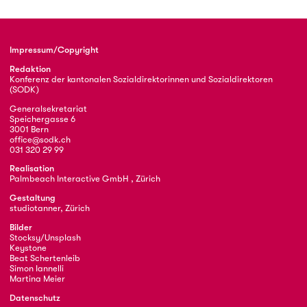
Impressum/Copyright
Redaktion
Konferenz der kantonalen Sozialdirektorinnen und Sozialdirektoren
(SODK)
Generalsekretariat
Speichergasse 6
3001 Bern
office@sodk.ch
031 320 29 99
Realisation
Palmbeach Interactive GmbH , Zürich
Gestaltung
studiotanner, Zürich
Bilder
Stocksy/Unsplash
Keystone
Beat Schertenleib
Simon Iannelli
Martina Meier
Datenschutz