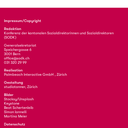
Impressum/Copyright
Redaktion
Konferenz der kantonalen Sozialdirektorinnen und Sozialdirektoren
(SODK)
Generalsekretariat
Speichergasse 6
3001 Bern
office@sodk.ch
031 320 29 99
Realisation
Palmbeach Interactive GmbH , Zürich
Gestaltung
studiotanner, Zürich
Bilder
Stocksy/Unsplash
Keystone
Beat Schertenleib
Simon Iannelli
Martina Meier
Datenschutz