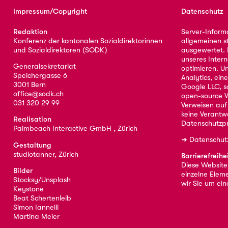
Impressum/Copyright
Datenschutz
Redaktion
Server-Inform
Konferenz der kantonalen Sozialdirektorinnen
allgemeinen s
und Sozialdirektoren (SODK)
ausgewertet. D
unseres Intern
Generalsekretariat
optimieren. U
Speichergasse 6
Analytics, ei
3001 Bern
Google LLC, s
office@sodk.ch
open-source W
031 320 29 99
Verweisen auf
keine Verantw
Realisation
Datenschutzpr
Palmbeach Interactive GmbH , Zürich
➜
Datenschut
Gestaltung
studiotanner, Zürich
Barrierefreihe
Diese Website i
Bilder
einzelne Eleme
Stocksy/Unsplash
wir Sie um ei
Keystone
Beat Schertenleib
Simon Iannelli
Martina Meier