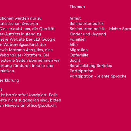
Themen
ationen werden nur zu
Armut
tatistischen Zwecken
Behindertenpolitik
ies erlaubt uns, die Qualität
Behinderten·politik - leichte Spr
et-Auftritts laufend zu
Kinder und Jugend
nsere Website benutzt Google
Familien
nen Webanalysedienst der
Alter
owie Matomo Analytics, eine
Migration
ebanalyse-Plattform. Bei
Opferhilfe
 externe Seiten übernehmen wir
Sucht
ortung für deren Inhalte und
Berufsbildung Soziales
aktiken.
Partizipation
Partizipation - leichte Sprache
zerklärung
it
st barrierefrei konzipiert. Falls
nte nicht zugänglich sind, bitten
nen Hinweis an
office@sodk.ch
.