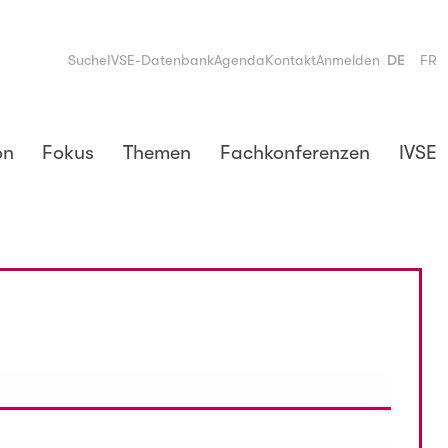
Suche
IVSE-Datenbank
Agenda
Kontakt
Anmelden
DE
FR
on
Fokus
Themen
Fachkonferenzen
IVSE