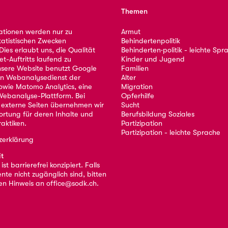
Themen
ationen werden nur zu
Armut
tatistischen Zwecken
Behindertenpolitik
ies erlaubt uns, die Qualität
Behinderten·politik - leichte Spr
et-Auftritts laufend zu
Kinder und Jugend
nsere Website benutzt Google
Familien
nen Webanalysedienst der
Alter
owie Matomo Analytics, eine
Migration
ebanalyse-Plattform. Bei
Opferhilfe
 externe Seiten übernehmen wir
Sucht
ortung für deren Inhalte und
Berufsbildung Soziales
aktiken.
Partizipation
Partizipation - leichte Sprache
zerklärung
it
st barrierefrei konzipiert. Falls
nte nicht zugänglich sind, bitten
nen Hinweis an
office@sodk.ch
.