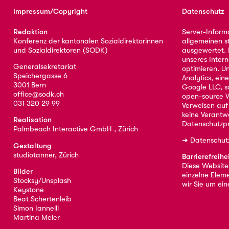
Impressum/Copyright
Datenschutz
Redaktion
Server-Inform
Konferenz der kantonalen Sozialdirektorinnen
allgemeinen s
und Sozialdirektoren (SODK)
ausgewertet. D
unseres Intern
Generalsekretariat
optimieren. U
Speichergasse 6
Analytics, ei
3001 Bern
Google LLC, s
office@sodk.ch
open-source W
031 320 29 99
Verweisen auf
keine Verantw
Realisation
Datenschutzpr
Palmbeach Interactive GmbH , Zürich
➜
Datenschut
Gestaltung
studiotanner, Zürich
Barrierefreihe
Diese Website i
Bilder
einzelne Eleme
Stocksy/Unsplash
wir Sie um ei
Keystone
Beat Schertenleib
Simon Iannelli
Martina Meier