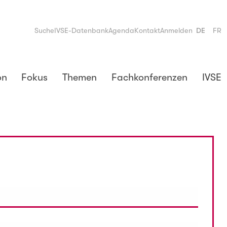
Suche
IVSE-Datenbank
Agenda
Kontakt
Anmelden
DE
FR
on
Fokus
Themen
Fachkonferenzen
IVSE