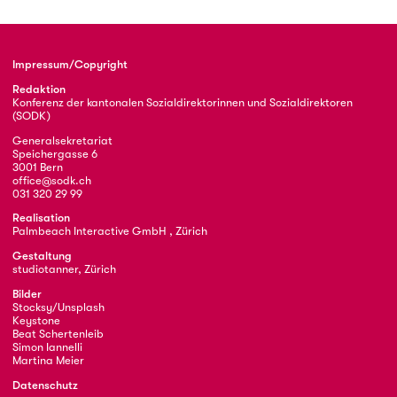
Impressum/Copyright
Redaktion
Konferenz der kantonalen Sozialdirektorinnen und Sozialdirektoren
(SODK)
Generalsekretariat
Speichergasse 6
3001 Bern
office@sodk.ch
031 320 29 99
Realisation
Palmbeach Interactive GmbH , Zürich
Gestaltung
studiotanner, Zürich
Bilder
Stocksy/Unsplash
Keystone
Beat Schertenleib
Simon Iannelli
Martina Meier
Datenschutz