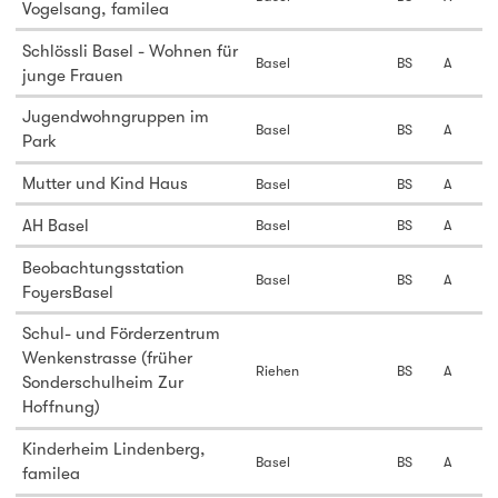
Vogelsang, familea
Schlössli Basel - Wohnen für
Basel
BS
A
junge Frauen
Jugendwohngruppen im
Basel
BS
A
Park
Mutter und Kind Haus
Basel
BS
A
AH Basel
Basel
BS
A
Beobachtungsstation
Basel
BS
A
FoyersBasel
Schul- und Förderzentrum
Wenkenstrasse (früher
Riehen
BS
A
Sonderschulheim Zur
Hoffnung)
Kinderheim Lindenberg,
Basel
BS
A
familea