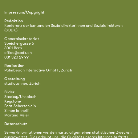
Impressum/Copyright
Redaktion
Konferenz der kantonalen Sozialdirektorinnen und Sozialdirektoren
(SODK)
Generalsekretariat
Speichergasse 6
3001 Bern
office@sodk.ch
031 320 29 99
Realisation
Palmbeach Interactive GmbH , Zürich
Gestaltung
studiotanner, Zürich
Bilder
Stocksy/Unsplash
Keystone
Beat Schertenleib
Simon Iannelli
Martina Meier
Datenschutz
Server-Informationen werden nur zu allgemeinen statistischen Zwecken
ausgewertet. Dies erlaubt uns, die Qualität unseres Internet-Auftritts