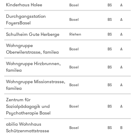
Kinderhaus Holee
Basel
BS
A
Durchgangsstation
Basel
BS
A
FoyersBasel
Schulheim Gute Herberge
Riehen
BS
A
Wohngruppe
Basel
BS
A
Oberwilerstrasse, familea
Wohngruppe Hirzbrunnen,
Basel
BS
A
familea
Wohngruppe Missionstrasse,
Basel
BS
A
familea
Zentrum für
Sozialpädagogik und
Basel
BS
A
Psychotherapie Basel
abilia Wohnhaus
Basel
BS
B
Schützenmattstrasse