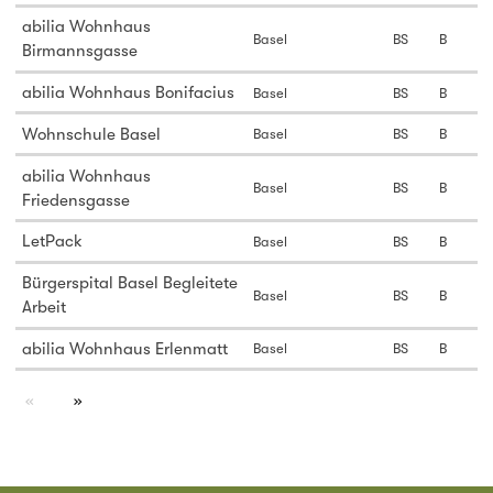
abilia Wohnhaus
Basel
BS
B
Birmannsgasse
abilia Wohnhaus Bonifacius
Basel
BS
B
Wohnschule Basel
Basel
BS
B
abilia Wohnhaus
Basel
BS
B
Friedensgasse
LetPack
Basel
BS
B
Bürgerspital Basel Begleitete
Basel
BS
B
Arbeit
abilia Wohnhaus Erlenmatt
Basel
BS
B
page