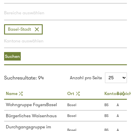
Basel-Stadt
Suchen
Suchresultate: 94
Anzahl pro Seite
Name
Ort
Kanton
Bereic
Wohngruppe FoyersBasel
Basel
BS
A
Bürgerliches Waisenhaus
Basel
BS
A
Durchgangsgruppe im
Basel
BS
A