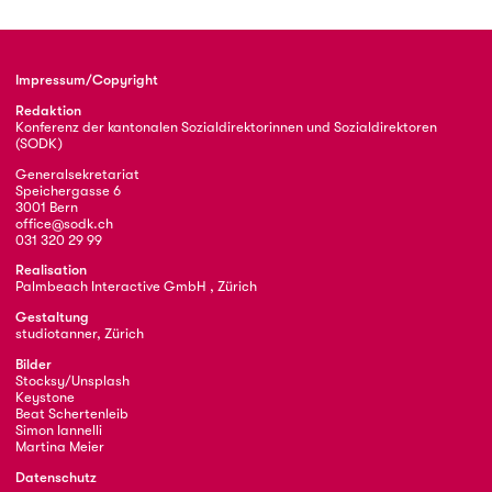
Impressum/Copyright
Redaktion
Konferenz der kantonalen Sozialdirektorinnen und Sozialdirektoren
(SODK)
Generalsekretariat
Speichergasse 6
3001 Bern
office@sodk.ch
031 320 29 99
Realisation
Palmbeach Interactive GmbH , Zürich
Gestaltung
studiotanner, Zürich
Bilder
Stocksy/Unsplash
Keystone
Beat Schertenleib
Simon Iannelli
Martina Meier
Datenschutz