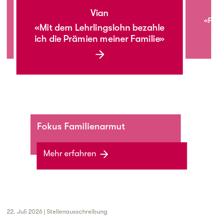
Vian
«Fer
«Mit dem Lehrlingslohn bezahle
ich die Prämien meiner Familie»
Fokus Familienarmut
Mehr erfahren
22. Juli 2026 | Stellenausschreibung