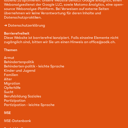
laufend zu optimieren. Unsere Website benutzt Google Analytics, einen
Webanalysedienst der Google LLC, sowie Matomo Analytics, eine open-
source Webanalyse-Plattform. Bei Verweisen auf externe Seiten
übernehmen wir keine Verantwortung für deren Inhalte und
Datenschutzpraktiken.
➜
Datenschutzerklärung
Barrierefreiheit
Diese Website ist barrierefrei konzipiert. Falls einzelne Elemente nicht
zugänglich sind, bitten wir Sie um einen Hinweis an
office@sodk.ch
.
Themen
Armut
Behindertenpolitik
Behinderten·politik - leichte Sprache
Kinder und Jugend
Familien
Alter
Migration
Opferhilfe
Sucht
Berufsbildung Soziales
Partizipation
Partizipation - leichte Sprache
IVSE
IVSE-Datenbank