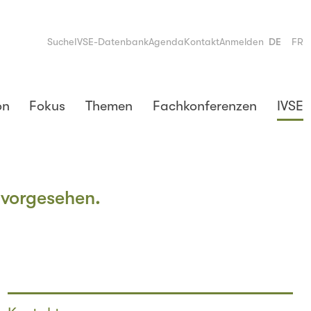
Suche
IVSE-Datenbank
Agenda
Kontakt
Anmelden
DE
FR
on
Fokus
Themen
Fachkonferenzen
IVSE
 vorgesehen.