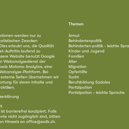
Themen
ationen werden nur zu
Armut
tatistischen Zwecken
Behindertenpolitik
ies erlaubt uns, die Qualität
Behinderten·politik - leichte Spr
et-Auftritts laufend zu
Kinder und Jugend
nsere Website benutzt Google
Familien
nen Webanalysedienst der
Alter
owie Matomo Analytics, eine
Migration
ebanalyse-Plattform. Bei
Opferhilfe
 externe Seiten übernehmen wir
Sucht
ortung für deren Inhalte und
Berufsbildung Soziales
aktiken.
Partizipation
Partizipation - leichte Sprache
zerklärung
it
st barrierefrei konzipiert. Falls
nte nicht zugänglich sind, bitten
nen Hinweis an
office@sodk.ch
.