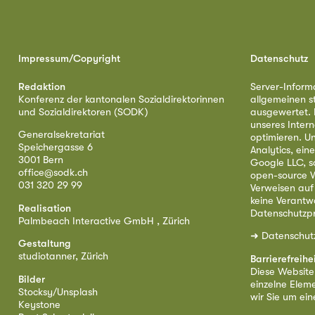
Impressum/Copyright
Datenschutz
Redaktion
Server-Inform
Konferenz der kantonalen Sozialdirektorinnen
allgemeinen s
und Sozialdirektoren (SODK)
ausgewertet. D
unseres Intern
Generalsekretariat
optimieren. U
Speichergasse 6
Analytics, ei
3001 Bern
Google LLC, s
office@sodk.ch
open-source W
031 320 29 99
Verweisen auf
keine Verantw
Realisation
Datenschutzpr
Palmbeach Interactive GmbH , Zürich
➜
Datenschut
Gestaltung
studiotanner, Zürich
Barrierefreihe
Diese Website i
Bilder
einzelne Eleme
Stocksy/Unsplash
wir Sie um ei
Keystone