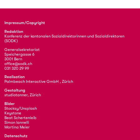
Impressum/Copyright
Redaktion
Konferenz der kantonalen Sozialdirektorinnen und Sozialdirektoren
(SODK)
Generalsekretariat
Speichergasse 6
3001 Bern
office@sodk.ch
031 320 29 99
Realisation
Palmbeach Interactive GmbH , Zürich
Gestaltung
studiotanner, Zürich
Bilder
Stocksy/Unsplash
Keystone
Beat Schertenleib
Simon Iannelli
Martina Meier
Datenschutz