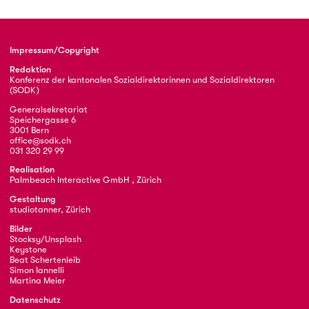
Impressum/Copyright
Redaktion
Konferenz der kantonalen Sozialdirektorinnen und Sozialdirektoren
(SODK)
Generalsekretariat
Speichergasse 6
3001 Bern
office@sodk.ch
031 320 29 99
Realisation
Palmbeach Interactive GmbH , Zürich
Gestaltung
studiotanner, Zürich
Bilder
Stocksy/Unsplash
Keystone
Beat Schertenleib
Simon Iannelli
Martina Meier
Datenschutz