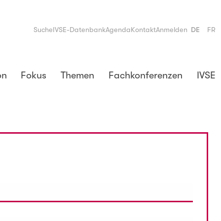
Suche
IVSE-Datenbank
Agenda
Kontakt
Anmelden
DE
FR
on
Fokus
Themen
Fachkonferenzen
IVSE