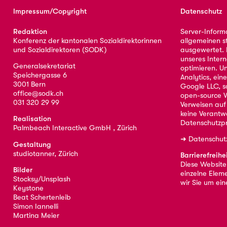
Impressum/Copyright
Datenschutz
Redaktion
Server-Inform
Konferenz der kantonalen Sozialdirektorinnen
allgemeinen s
und Sozialdirektoren (SODK)
ausgewertet. D
unseres Intern
Generalsekretariat
optimieren. U
Speichergasse 6
Analytics, ei
3001 Bern
Google LLC, s
office@sodk.ch
open-source W
031 320 29 99
Verweisen auf
keine Verantw
Realisation
Datenschutzpr
Palmbeach Interactive GmbH , Zürich
➜
Datenschut
Gestaltung
studiotanner, Zürich
Barrierefreihe
Diese Website i
Bilder
einzelne Eleme
Stocksy/Unsplash
wir Sie um ei
Keystone
Beat Schertenleib
Simon Iannelli
Martina Meier