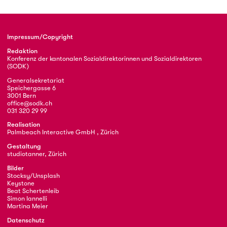
Impressum/Copyright
Redaktion
Konferenz der kantonalen Sozialdirektorinnen und Sozialdirektoren
(SODK)
Generalsekretariat
Speichergasse 6
3001 Bern
office@sodk.ch
031 320 29 99
Realisation
Palmbeach Interactive GmbH , Zürich
Gestaltung
studiotanner, Zürich
Bilder
Stocksy/Unsplash
Keystone
Beat Schertenleib
Simon Iannelli
Martina Meier
Datenschutz