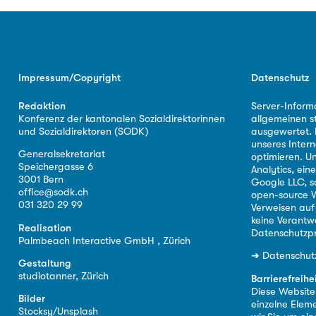
Impressum/Copyright
Datenschutz
Redaktion
Server-Inform
Konferenz der kantonalen Sozialdirektorinnen
allgemeinen s
und Sozialdirektoren (SODK)
ausgewertet. D
unseres Intern
Generalsekretariat
optimieren. U
Speichergasse 6
Analytics, ei
3001 Bern
Google LLC, s
office@sodk.ch
open-source W
031 320 29 99
Verweisen auf
keine Verantw
Realisation
Datenschutzpr
Palmbeach Interactive GmbH , Zürich
➜
Datenschut
Gestaltung
studiotanner, Zürich
Barrierefreihe
Diese Website i
Bilder
einzelne Eleme
Stocksy/Unsplash