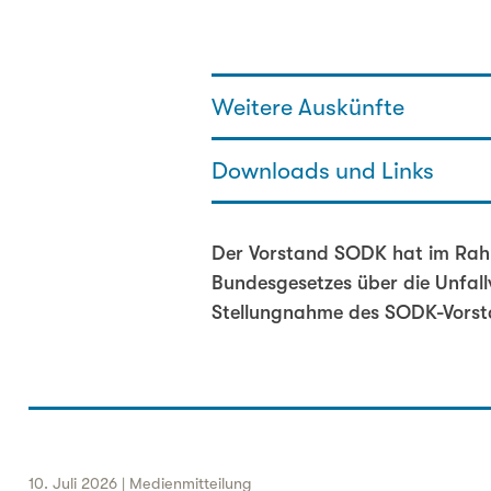
Weitere Auskünfte
Downloads und Links
Martin Allemann - Fachbereichs
031 320 29 97
martin.allemann@sodk.ch
Stellungnahme Vorstand SODK
Der Vorstand SODK hat im Rah
Bundesgesetzes über die Unfall
Stellungnahme des SODK-Vorsta
10. Juli 2026 | Medienmitteilung