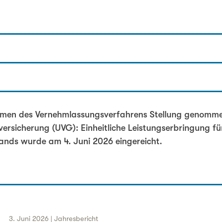
leiter
 zur Änderung des UVG
men des Vernehmlassungsverfahrens Stellung genomme
versicherung (UVG): Einheitliche Leistungserbringung f
nds wurde am 4. Juni 2026 eingereicht.
3. Juni 2026 | Jahresbericht