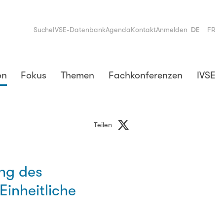
Suche
IVSE-Datenbank
Agenda
Kontakt
Anmelden
DE
FR
on
Fokus
Themen
Fachkonferenzen
IVSE
Teilen
ng des
Einheitliche