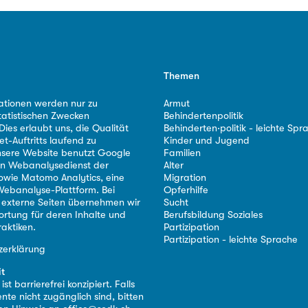
Themen
ationen werden nur zu
Armut
tatistischen Zwecken
Behindertenpolitik
ies erlaubt uns, die Qualität
Behinderten·politik - leichte Spr
et-Auftritts laufend zu
Kinder und Jugend
nsere Website benutzt Google
Familien
nen Webanalysedienst der
Alter
owie Matomo Analytics, eine
Migration
ebanalyse-Plattform. Bei
Opferhilfe
 externe Seiten übernehmen wir
Sucht
ortung für deren Inhalte und
Berufsbildung Soziales
aktiken.
Partizipation
Partizipation - leichte Sprache
zerklärung
it
st barrierefrei konzipiert. Falls
nte nicht zugänglich sind, bitten