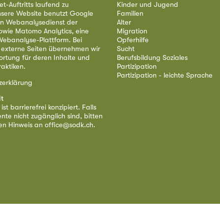
et-Auftritts laufend zu
Kinder und Jugend
nsere Website benutzt Google
Familien
nen Webanalysedienst der
Alter
owie Matomo Analytics, eine
Migration
ebanalyse-Plattform. Bei
Opferhilfe
 externe Seiten übernehmen wir
Sucht
ortung für deren Inhalte und
Berufsbildung Soziales
aktiken.
Partizipation
Partizipation - leichte Sprache
zerklärung
it
st barrierefrei konzipiert. Falls
nte nicht zugänglich sind, bitten
nen Hinweis an
office@sodk.ch
.