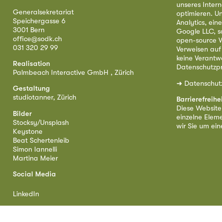
unseres Intern
Generalsekretariat
optimieren. U
Speichergasse 6
Analytics, ei
3001 Bern
Google LLC, s
office@sodk.ch
open-source W
031 320 29 99
Verweisen auf
keine Verantw
Realisation
Datenschutzpr
Palmbeach Interactive GmbH , Zürich
➜
Datenschut
Gestaltung
studiotanner, Zürich
Barrierefreihe
Diese Website i
Bilder
einzelne Eleme
Stocksy/Unsplash
wir Sie um ei
Keystone
Beat Schertenleib
Simon Iannelli
Martina Meier
Social Media
LinkedIn