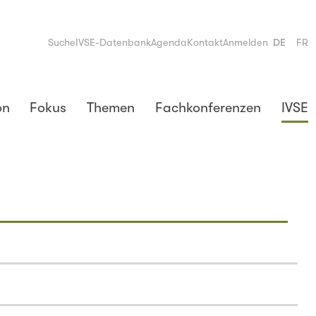
Suche
IVSE-Datenbank
Agenda
Kontakt
Anmelden
DE
FR
on
Fokus
Themen
Fachkonferenzen
IVSE