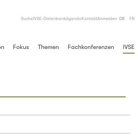
Suche
IVSE-Datenbank
Agenda
Kontakt
Anmelden
DE
FR
on
Fokus
Themen
Fachkonferenzen
IVSE