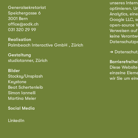
unseres Intern
Generalsekretariat
optimieren. U
Speichergasse 6
Analytics, ei
3001 Bern
Google LLC, s
office@sodk.ch
open-source W
031 320 29 99
Verweisen auf
keine Verantw
Realisation
Datenschutzpr
Palmbeach Interactive GmbH , Zürich
➜
Datenschut
Gestaltung
studiotanner, Zürich
Barrierefreihe
Diese Website i
Bilder
einzelne Eleme
Stocksy/Unsplash
wir Sie um ei
Keystone
Beat Schertenleib
Simon Iannelli
Martina Meier
Social Media
LinkedIn