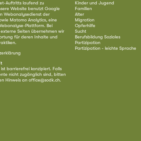
et-Auftritts laufend zu
Kinder und Jugend
nsere Website benutzt Google
Familien
nen Webanalysedienst der
Alter
owie Matomo Analytics, eine
Migration
ebanalyse-Plattform. Bei
Opferhilfe
 externe Seiten übernehmen wir
Sucht
ortung für deren Inhalte und
Berufsbildung Soziales
aktiken.
Partizipation
Partizipation - leichte Sprache
zerklärung
it
st barrierefrei konzipiert. Falls
nte nicht zugänglich sind, bitten
nen Hinweis an
office@sodk.ch
.