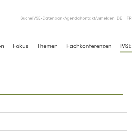
Suche
IVSE-Datenbank
Agenda
Kontakt
Anmelden
DE
FR
on
Fokus
Themen
Fachkonferenzen
IVSE