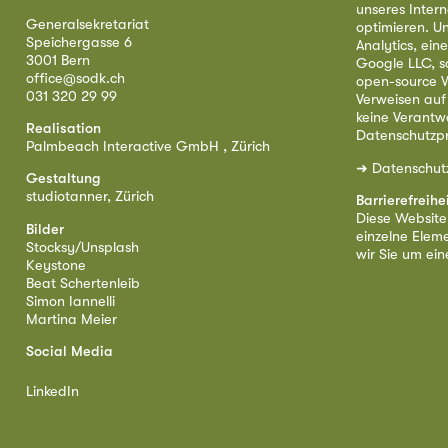
unseres Intern
Generalsekretariat
optimieren. U
Speichergasse 6
Analytics, ei
3001 Bern
Google LLC, s
office@sodk.ch
open-source W
031 320 29 99
Verweisen auf
keine Verantw
Realisation
Datenschutzpr
Palmbeach Interactive GmbH , Zürich
➜
Datenschut
Gestaltung
studiotanner, Zürich
Barrierefreihe
Diese Website i
Bilder
einzelne Eleme
Stocksy/Unsplash
wir Sie um ei
Keystone
Beat Schertenleib
Simon Iannelli
Martina Meier
Social Media
LinkedIn