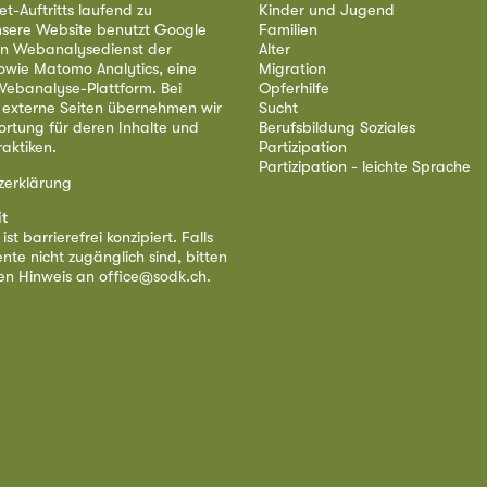
et-Auftritts laufend zu
Kinder und Jugend
nsere Website benutzt Google
Familien
nen Webanalysedienst der
Alter
owie Matomo Analytics, eine
Migration
ebanalyse-Plattform. Bei
Opferhilfe
 externe Seiten übernehmen wir
Sucht
ortung für deren Inhalte und
Berufsbildung Soziales
aktiken.
Partizipation
Partizipation - leichte Sprache
zerklärung
it
st barrierefrei konzipiert. Falls
nte nicht zugänglich sind, bitten
nen Hinweis an
office@sodk.ch
.