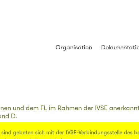
Organisation
Dokumentati
onen und dem FL im Rahmen der IVSE anerkann
und D.
sind gebeten sich mit der IVSE-Verbindungsstelle des b