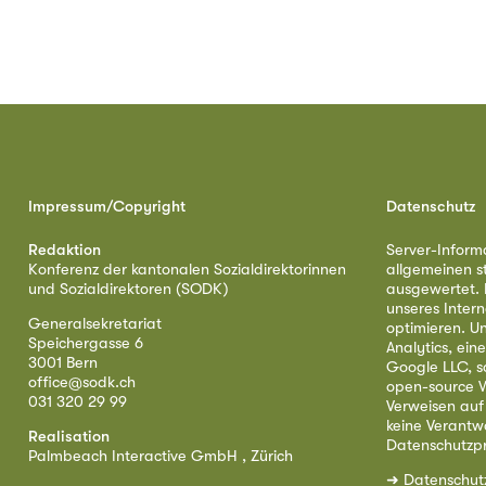
Impressum/Copyright
Datenschutz
Redaktion
Server-Inform
Konferenz der kantonalen Sozialdirektorinnen
allgemeinen s
und Sozialdirektoren (SODK)
ausgewertet. D
unseres Intern
Generalsekretariat
optimieren. U
Speichergasse 6
Analytics, ei
3001 Bern
Google LLC, s
office@sodk.ch
open-source W
031 320 29 99
Verweisen auf
keine Verantw
Realisation
Datenschutzpr
Palmbeach Interactive GmbH , Zürich
➜
Datenschut