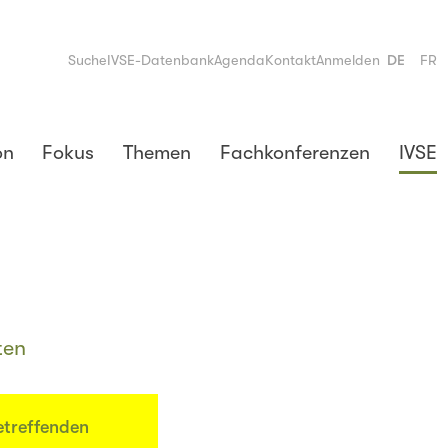
Suche
IVSE-Datenbank
Agenda
Kontakt
Anmelden
DE
FR
on
Fokus
Themen
Fachkonferenzen
IVSE
ten
etreffenden