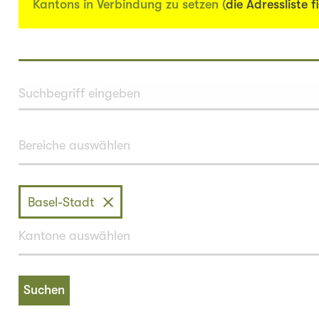
Kantons in Verbindung zu setzen (
die Adressliste f
Basel-Stadt
Suchen