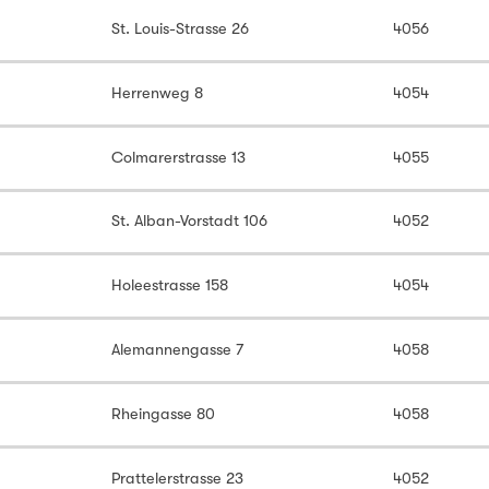
St. Louis-Strasse 26
4056
Herrenweg 8
4054
Colmarerstrasse 13
4055
St. Alban-Vorstadt 106
4052
Holeestrasse 158
4054
Alemannengasse 7
4058
Rheingasse 80
4058
Prattelerstrasse 23
4052