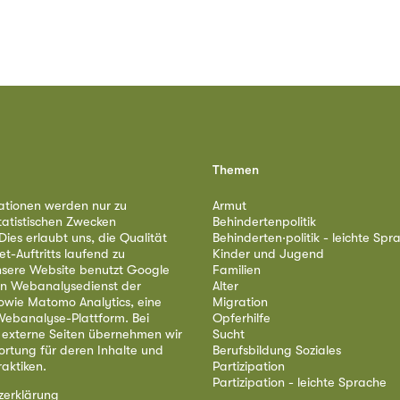
Themen
ationen werden nur zu
Armut
tatistischen Zwecken
Behindertenpolitik
ies erlaubt uns, die Qualität
Behinderten·politik - leichte Spr
et-Auftritts laufend zu
Kinder und Jugend
nsere Website benutzt Google
Familien
nen Webanalysedienst der
Alter
owie Matomo Analytics, eine
Migration
ebanalyse-Plattform. Bei
Opferhilfe
 externe Seiten übernehmen wir
Sucht
ortung für deren Inhalte und
Berufsbildung Soziales
aktiken.
Partizipation
Partizipation - leichte Sprache
zerklärung