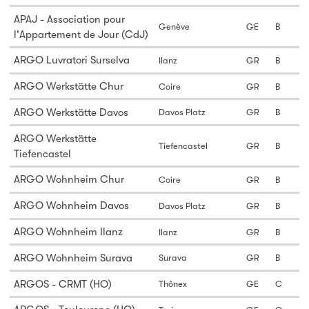
APAJ - Association pour
Genève
GE
B
l'Appartement de Jour (CdJ)
ARGO Luvratori Surselva
Ilanz
GR
B
ARGO Werkstätte Chur
Coire
GR
B
ARGO Werkstätte Davos
Davos Platz
GR
B
ARGO Werkstätte
Tiefencastel
GR
B
Tiefencastel
ARGO Wohnheim Chur
Coire
GR
B
ARGO Wohnheim Davos
Davos Platz
GR
B
ARGO Wohnheim Ilanz
Ilanz
GR
B
ARGO Wohnheim Surava
Surava
GR
B
ARGOS - CRMT (HO)
Thônex
GE
C