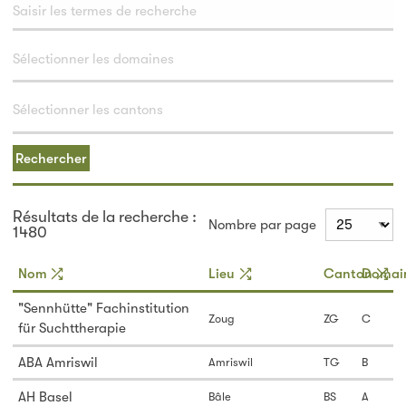
Rechercher
Résultats de la recherche :
Nombre par page
1480
Nom
Lieu
Canton
Domai
"Sennhütte" Fachinstitution
Zoug
ZG
C
für Suchttherapie
ABA Amriswil
Amriswil
TG
B
AH Basel
Bâle
BS
A