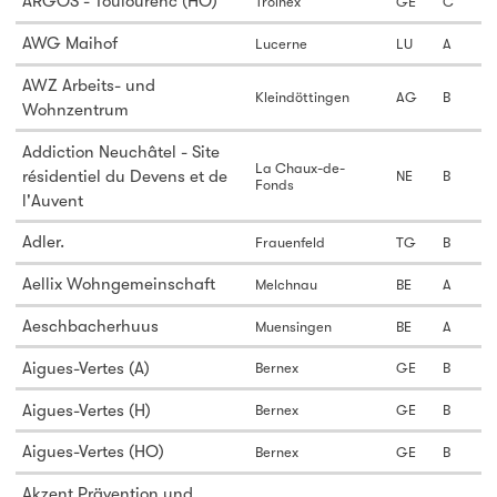
ARGOS - Toulourenc (HO)
Troinex
GE
C
AWG Maihof
Lucerne
LU
A
AWZ Arbeits- und
Kleindöttingen
AG
B
Wohnzentrum
Addiction Neuchâtel - Site
La Chaux-de-
résidentiel du Devens et de
NE
B
Fonds
l'Auvent
Adler.
Frauenfeld
TG
B
Aellix Wohngemeinschaft
Melchnau
BE
A
Aeschbacherhuus
Muensingen
BE
A
Aigues-Vertes (A)
Bernex
GE
B
Aigues-Vertes (H)
Bernex
GE
B
Aigues-Vertes (HO)
Bernex
GE
B
Akzent Prävention und