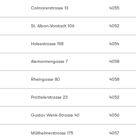
Colmarerstrasse 13
4055
St. Alban-Vorstadt 106
4052
Holeestrasse 158
4054
Alemannengasse 7
4058
Rheingasse 80
4058
Prattelerstrasse 23
4052
Gustav Wenk-Strasse 40
4056
Müllheimerstrasse 175
4057