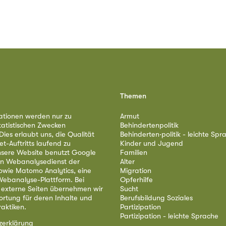
Themen
ationen werden nur zu
Armut
tatistischen Zwecken
Behindertenpolitik
ies erlaubt uns, die Qualität
Behinderten·politik - leichte Spr
et-Auftritts laufend zu
Kinder und Jugend
nsere Website benutzt Google
Familien
nen Webanalysedienst der
Alter
owie Matomo Analytics, eine
Migration
ebanalyse-Plattform. Bei
Opferhilfe
 externe Seiten übernehmen wir
Sucht
ortung für deren Inhalte und
Berufsbildung Soziales
aktiken.
Partizipation
Partizipation - leichte Sprache
zerklärung