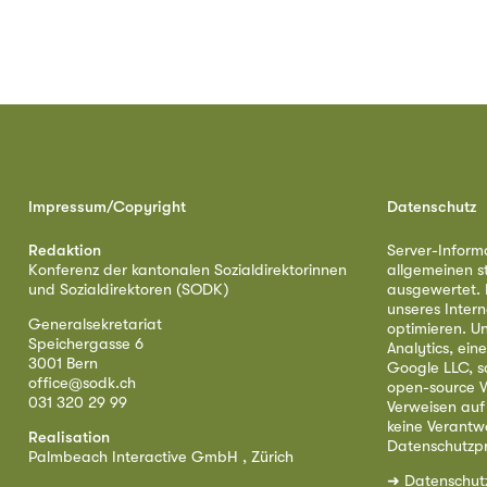
Impressum/Copyright
Datenschutz
Redaktion
Server-Inform
Konferenz der kantonalen Sozialdirektorinnen
allgemeinen s
und Sozialdirektoren (SODK)
ausgewertet. D
unseres Intern
Generalsekretariat
optimieren. U
Speichergasse 6
Analytics, ei
3001 Bern
Google LLC, s
office@sodk.ch
open-source W
031 320 29 99
Verweisen auf
keine Verantw
Realisation
Datenschutzpr
Palmbeach Interactive GmbH , Zürich
➜
Datenschut