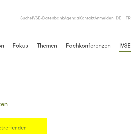
Suche
IVSE-Datenbank
Agenda
Kontakt
Anmelden
DE
FR
on
Fokus
Themen
Fachkonferenzen
IVSE
ten
etreffenden