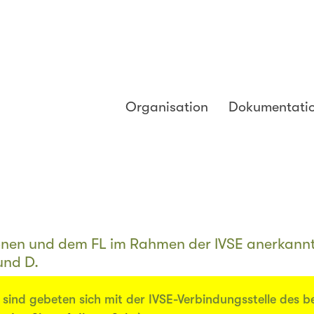
Organisation
Dokumentati
onen und dem FL im Rahmen der IVSE anerkann
und D.
sind gebeten sich mit der IVSE-Verbindungsstelle des b