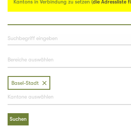
Kantons in Verbindung zu setzen (
die Adressliste f
Basel-Stadt
Suchen