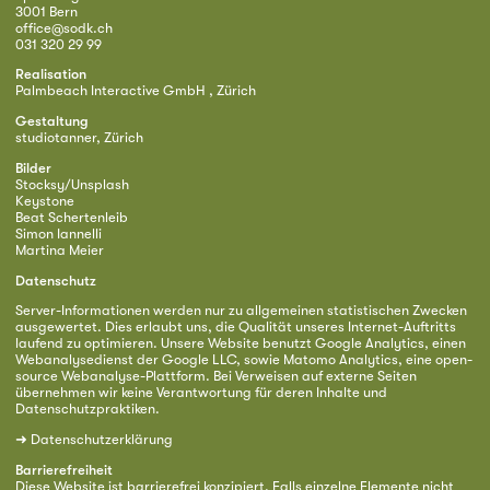
3001 Bern
office@sodk.ch
031 320 29 99
Realisation
Palmbeach Interactive GmbH , Zürich
Gestaltung
studiotanner, Zürich
Bilder
Stocksy/Unsplash
Keystone
Beat Schertenleib
Simon Iannelli
Martina Meier
Datenschutz
Server-Informationen werden nur zu allgemeinen statistischen Zwecken
ausgewertet. Dies erlaubt uns, die Qualität unseres Internet-Auftritts
laufend zu optimieren. Unsere Website benutzt Google Analytics, einen
Webanalysedienst der Google LLC, sowie Matomo Analytics, eine open-
source Webanalyse-Plattform. Bei Verweisen auf externe Seiten
übernehmen wir keine Verantwortung für deren Inhalte und
Datenschutzpraktiken.
➜
Datenschutzerklärung
Barrierefreiheit
Diese Website ist barrierefrei konzipiert. Falls einzelne Elemente nicht