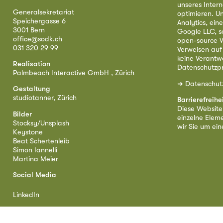
unseres Intern
Generalsekretariat
optimieren. U
Speichergasse 6
Analytics, ei
3001 Bern
Google LLC, s
office@sodk.ch
open-source W
031 320 29 99
Verweisen auf
keine Verantw
Realisation
Datenschutzpr
Palmbeach Interactive GmbH , Zürich
➜
Datenschut
Gestaltung
studiotanner, Zürich
Barrierefreihe
Diese Website i
Bilder
einzelne Eleme
Stocksy/Unsplash
wir Sie um ei
Keystone
Beat Schertenleib
Simon Iannelli
Martina Meier
Social Media
LinkedIn