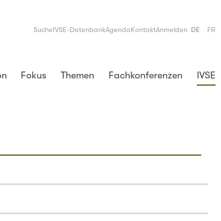
Suche
IVSE-Datenbank
Agenda
Kontakt
Anmelden
DE
FR
on
Fokus
Themen
Fachkonferenzen
IVSE