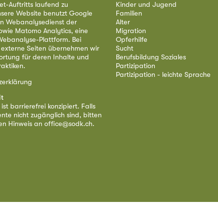
et-Auftritts laufend zu
Kinder und Jugend
nsere Website benutzt Google
Familien
nen Webanalysedienst der
Alter
owie Matomo Analytics, eine
Migration
ebanalyse-Plattform. Bei
Opferhilfe
 externe Seiten übernehmen wir
Sucht
ortung für deren Inhalte und
Berufsbildung Soziales
aktiken.
Partizipation
Partizipation - leichte Sprache
zerklärung
it
st barrierefrei konzipiert. Falls
nte nicht zugänglich sind, bitten
nen Hinweis an
office@sodk.ch
.