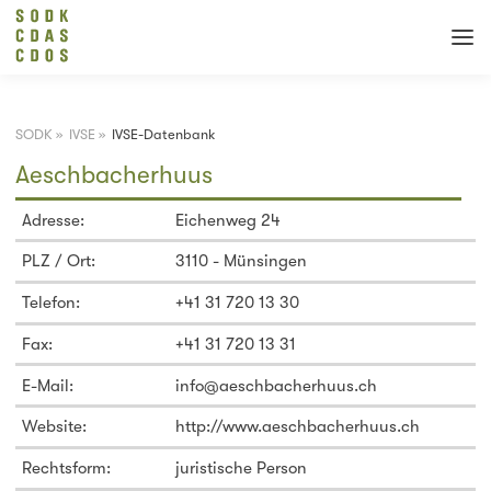
SODK
»
IVSE
»
IVSE-Datenbank
Aeschbacherhuus
Adresse:
Eichenweg 24
PLZ / Ort:
3110 - Münsingen
Telefon:
+41 31 720 13 30
Fax:
+41 31 720 13 31
E-Mail:
info@aeschbacherhuus.ch
Website:
http://www.aeschbacherhuus.ch
Rechtsform:
juristische Person