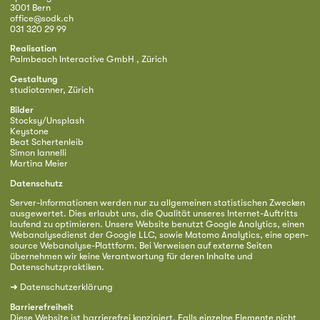
3001 Bern
office@sodk.ch
031 320 29 99
Realisation
Palmbeach Interactive GmbH , Zürich
Gestaltung
studiotanner, Zürich
Bilder
Stocksy/Unsplash
Keystone
Beat Schertenleib
Simon Iannelli
Martina Meier
Datenschutz
Server-Informationen werden nur zu allgemeinen statistischen Zwecken
ausgewertet. Dies erlaubt uns, die Qualität unseres Internet-Auftritts
laufend zu optimieren. Unsere Website benutzt Google Analytics, einen
Webanalysedienst der Google LLC, sowie Matomo Analytics, eine open-
source Webanalyse-Plattform. Bei Verweisen auf externe Seiten
übernehmen wir keine Verantwortung für deren Inhalte und
Datenschutzpraktiken.
➜
Datenschutzerklärung
Barrierefreiheit
Diese Website ist barrierefrei konzipiert. Falls einzelne Elemente nicht