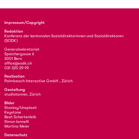
Impressum/Copyright
Redaktion
Konferenz der kantonalen Sozialdirektorinnen und Sozialdirektoren
(SODK)
Generalsekretariat
Speichergasse 6
3001 Bern
office@sodk.ch
031 320 29 99
Realisation
Palmbeach Interactive GmbH , Zürich
Gestaltung
studiotanner, Zürich
Bilder
Stocksy/Unsplash
Keystone
Beat Schertenleib
Simon Iannelli
Martina Meier
Datenschutz