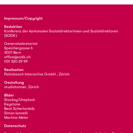
Impressum/Copyright
Redaktion
Konferenz der kantonalen Sozialdirektorinnen und Sozialdirektoren
(SODK)
Generalsekretariat
Speichergasse 6
3001 Bern
office@sodk.ch
031 320 29 99
Realisation
Palmbeach Interactive GmbH , Zürich
Gestaltung
studiotanner, Zürich
Bilder
Stocksy/Unsplash
Keystone
Beat Schertenleib
Simon Iannelli
Martina Meier
Datenschutz