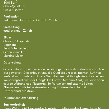
3001 Bern
office@sodk.ch
031 320 29 99
Realisation
Palmbeach Interactive GmbH , Zürich
Gestaltung
studiotanner, Zürich
Bilder
Stocksy/Unsplash
Keystone
Beat Schertenleib
Simon Iannelli
Martina Meier
Datenschutz
Server-Informationen werden nur zu allgemeinen statistischen Zwecken
ausgewertet. Dies erlaubt uns, die Qualität unseres Internet-Auftritts
laufend zu optimieren. Unsere Website benutzt Google Analytics, einen
Webanalysedienst der Google LLC, sowie Matomo Analytics, eine open-
source Webanalyse-Plattform. Bei Verweisen auf externe Seiten
übernehmen wir keine Verantwortung für deren Inhalte und
Datenschutzpraktiken.
➜
Datenschutzerklärung
Barrierefreiheit
Diese Website ist barrierefrei konzipiert. Falls einzelne Elemente nicht