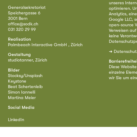
unseres Intern
Generalsekretariat
optimieren. U
Speichergasse 6
Analytics, ei
3001 Bern
Google LLC, s
office@sodk.ch
open-source W
031 320 29 99
Verweisen auf
keine Verantw
Realisation
Datenschutzpr
Palmbeach Interactive GmbH , Zürich
➜
Datenschut
Gestaltung
studiotanner, Zürich
Barrierefreihe
Diese Website i
Bilder
einzelne Eleme
Stocksy/Unsplash
wir Sie um ei
Keystone
Beat Schertenleib
Simon Iannelli
Martina Meier
Social Media
LinkedIn