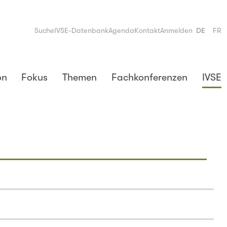
Suche
IVSE-Datenbank
Agenda
Kontakt
Anmelden
DE
FR
on
Fokus
Themen
Fachkonferenzen
IVSE