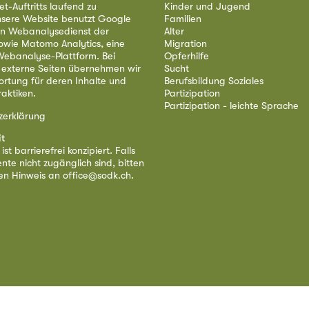
et-Auftritts laufend zu
Kinder und Jugend
nsere Website benutzt Google
Familien
nen Webanalysedienst der
Alter
owie Matomo Analytics, eine
Migration
ebanalyse-Plattform. Bei
Opferhilfe
 externe Seiten übernehmen wir
Sucht
ortung für deren Inhalte und
Berufsbildung Soziales
aktiken.
Partizipation
Partizipation - leichte Sprache
zerklärung
it
st barrierefrei konzipiert. Falls
nte nicht zugänglich sind, bitten
nen Hinweis an
office@sodk.ch
.