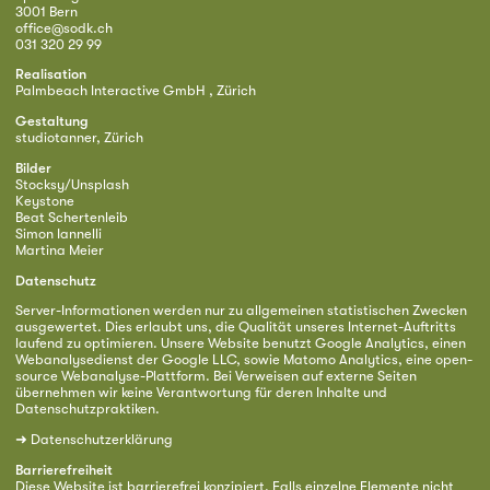
3001 Bern
office@sodk.ch
031 320 29 99
Realisation
Palmbeach Interactive GmbH , Zürich
Gestaltung
studiotanner, Zürich
Bilder
Stocksy/Unsplash
Keystone
Beat Schertenleib
Simon Iannelli
Martina Meier
Datenschutz
Server-Informationen werden nur zu allgemeinen statistischen Zwecken
ausgewertet. Dies erlaubt uns, die Qualität unseres Internet-Auftritts
laufend zu optimieren. Unsere Website benutzt Google Analytics, einen
Webanalysedienst der Google LLC, sowie Matomo Analytics, eine open-
source Webanalyse-Plattform. Bei Verweisen auf externe Seiten
übernehmen wir keine Verantwortung für deren Inhalte und
Datenschutzpraktiken.
➜
Datenschutzerklärung
Barrierefreiheit
Diese Website ist barrierefrei konzipiert. Falls einzelne Elemente nicht