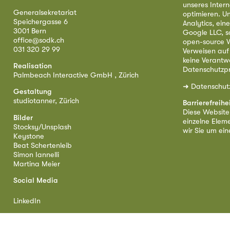
unseres Intern
Generalsekretariat
optimieren. U
Speichergasse 6
Analytics, ei
3001 Bern
Google LLC, s
office@sodk.ch
open-source W
031 320 29 99
Verweisen auf
keine Verantw
Realisation
Datenschutzpr
Palmbeach Interactive GmbH , Zürich
➜
Datenschut
Gestaltung
studiotanner, Zürich
Barrierefreihe
Diese Website i
Bilder
einzelne Eleme
Stocksy/Unsplash
wir Sie um ei
Keystone
Beat Schertenleib
Simon Iannelli
Martina Meier
Social Media
LinkedIn