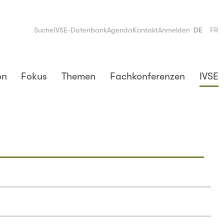
Suche
IVSE-Datenbank
Agenda
Kontakt
Anmelden
DE
FR
on
Fokus
Themen
Fachkonferenzen
IVSE