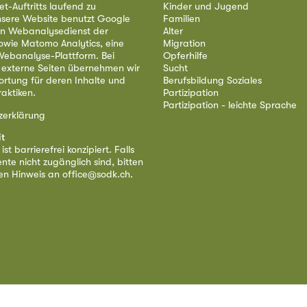
et-Auftritts laufend zu
Kinder und Jugend
nsere Website benutzt Google
Familien
nen Webanalysedienst der
Alter
owie Matomo Analytics, eine
Migration
ebanalyse-Plattform. Bei
Opferhilfe
 externe Seiten übernehmen wir
Sucht
ortung für deren Inhalte und
Berufsbildung Soziales
aktiken.
Partizipation
Partizipation - leichte Sprache
zerklärung
it
st barrierefrei konzipiert. Falls
nte nicht zugänglich sind, bitten
nen Hinweis an
office@sodk.ch
.