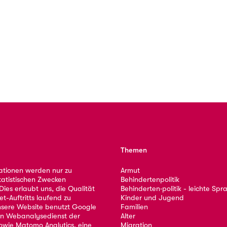
Themen
ationen werden nur zu
Armut
tatistischen Zwecken
Behindertenpolitik
ies erlaubt uns, die Qualität
Behinderten·politik - leichte Spr
et-Auftritts laufend zu
Kinder und Jugend
nsere Website benutzt Google
Familien
nen Webanalysedienst der
Alter
owie Matomo Analytics, eine
Migration