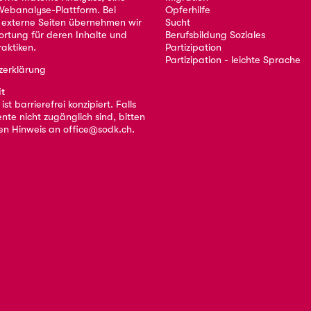
ebanalyse-Plattform. Bei
Opferhilfe
 externe Seiten übernehmen wir
Sucht
ortung für deren Inhalte und
Berufsbildung Soziales
aktiken.
Partizipation
Partizipation - leichte Sprache
zerklärung
it
st barrierefrei konzipiert. Falls
nte nicht zugänglich sind, bitten
nen Hinweis an
office@sodk.ch
.