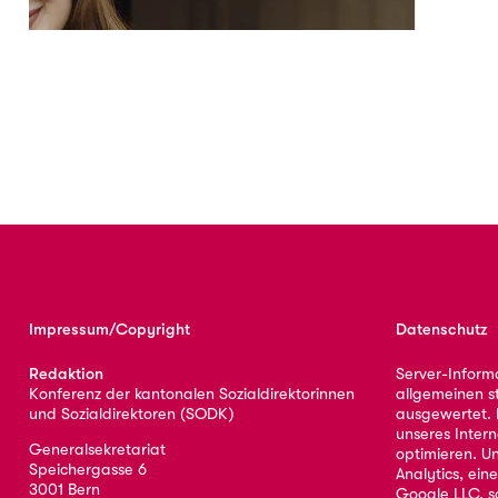
Impressum/Copyright
Datenschutz
Redaktion
Server-Inform
Konferenz der kantonalen Sozialdirektorinnen
allgemeinen s
und Sozialdirektoren (SODK)
ausgewertet. D
unseres Intern
Generalsekretariat
optimieren. U
Speichergasse 6
Analytics, ei
3001 Bern
Google LLC, s