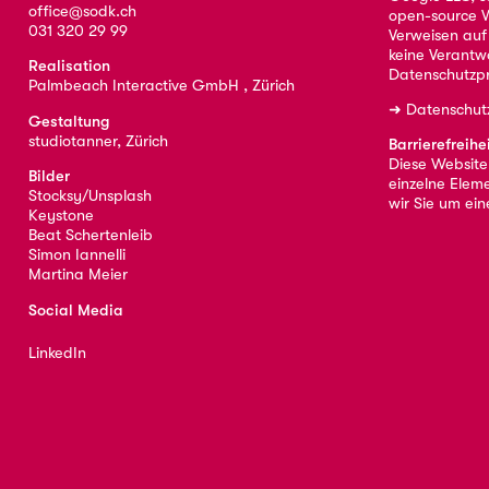
office@sodk.ch
open-source W
031 320 29 99
Verweisen auf
keine Verantw
Realisation
Datenschutzpr
Palmbeach Interactive GmbH , Zürich
➜
Datenschut
Gestaltung
studiotanner, Zürich
Barrierefreihe
Diese Website i
Bilder
einzelne Eleme
Stocksy/Unsplash
wir Sie um ei
Keystone
Beat Schertenleib
Simon Iannelli
Martina Meier
Social Media
LinkedIn