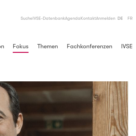
Suche
IVSE-Datenbank
Agenda
Kontakt
Anmelden
DE
FR
on
Fokus
Themen
Fachkonferenzen
IVSE