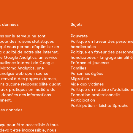
s données
Sujets
ns sur le serveur ne sont
Pauvreté
our des raisons statistiques
Politique en faveur des personn
 qui nous permet d’optimiser en
handicapées
qualité de notre site internet.
Politique en faveur des personn
ise Google Analytics, un service
handicapées - langage simplifié
audience internet de Google
Enfance et jeunesse
e Matomo Analytics, une
Familles
analyse web open source.
Personnes âgées
 renvoi à des pages externes,
Migration
ns aucune responsabilité quant
Aide aux victimes
 aux pratiques en matière de
Politique en matière d’addiction
s données des informations
Formation professionnelle
ennent.
Participation
Partizipation - leichte Sprache
des données
nçu pour être accessible à tous.
devait être inaccessible, nous