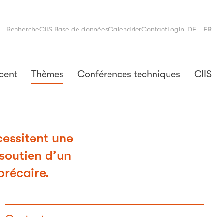
Recherche
CIIS Base de données
Calendrier
Contact
Login
DE
FR
cent
Thèmes
Conférences techniques
CIIS
cessitent une
 soutien d’un
précaire.