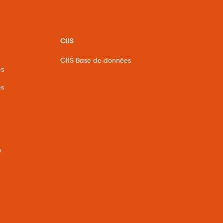
CIIS
CIIS Base de données
es
es
s