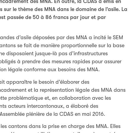
l’encadrement des MNA. En outre, la CDAS a émis en
 sur le thème des MNA dans le domaine de l’asile. La
est passée de 50 à 86 francs par jour et par
andes d’asile déposées par des MNA a incité le SEM
antons se fait de manière proportionnelle sur la base
 ne disposaient jusque-là pas d’infrastructures
obligés à prendre des mesures rapides pour assurer
ion légale conforme aux besoins des MNA.
it apparaître le besoin d’élaborer des
ncadrement et la représentation légale des MNA dans
ette problématique et, en collaboration avec les
nts acteurs intercantonaux, a élaboré des
’Assemblée plénière de la CDAS en mai 2016.
les cantons dans la prise en charge des MNA. Elles