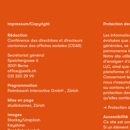
Impressum/Copyright
Protection de
Rédaction
Les informatio
Conférence des directrices et directeurs
évaluées que p
cantonaux des affaires sociales (CDAS)
générales, ce
permanence la 
Secrétariat général
Notre site util
Speichergasse 6
d’analyse< d’
3001 Berne
LLC, ainsi qu
office@sodk.ch
plateforme d'
031 320 29 99
Concernant le
nous n’assumo
Programmation
au contenu et
Palmbeach Interactive GmbH , Zürich
protection de
qu’elles conti
Mise en page
studiotanner, Zürich
➜
Protection 
Images
Accessibilité
Stocksy/Unsplash
Ce site est co
Keystone
Si un élément 