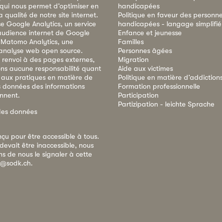
 qui nous permet d’optimiser en
handicapées
qualité de notre site internet.
Politique en faveur des personn
ise Google Analytics, un service
handicapées - langage simplifié
audience internet de Google
Enfance et jeunesse
e Matomo Analytics, une
Familles
analyse web open source.
Personnes âgées
 renvoi à des pages externes,
Migration
ns aucune responsabilité quant
Aide aux victimes
 aux pratiques en matière de
Politique en matière d’addiction
s données des informations
Formation professionnelle
ennent.
Participation
Partizipation - leichte Sprache
des données
nçu pour être accessible à tous.
devait être inaccessible, nous
s de nous le signaler à cette
e@sodk.ch
.