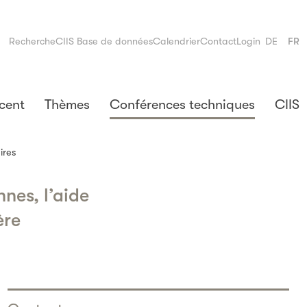
Recherche
CIIS Base de données
Calendrier
Contact
Login
DE
FR
cent
Thèmes
Conférences techniques
CIIS
ires
nes, l’aide
ère