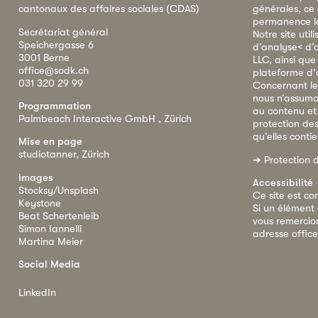
cantonaux des affaires sociales (CDAS)
générales, ce
permanence la 
Secrétariat général
Notre site util
Speichergasse 6
d’analyse< d’
3001 Berne
LLC, ainsi qu
office@sodk.ch
plateforme d'
031 320 29 99
Concernant le
nous n’assumo
Programmation
au contenu et
Palmbeach Interactive GmbH , Zürich
protection de
qu’elles conti
Mise en page
studiotanner, Zürich
➜
Protection 
Images
Accessibilité
Stocksy/Unsplash
Ce site est co
Keystone
Si un élément 
Beat Schertenleib
vous remercion
Simon Iannelli
adresse
offic
Martina Meier
Social Media
LinkedIn