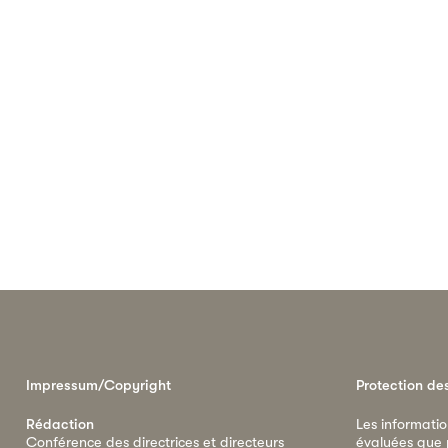
Impressum/Copyright
Protection de
Rédaction
Les informatio
Conférence des directrices et directeurs
évaluées que p