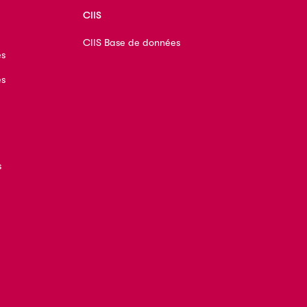
CIIS
CIIS Base de données
es
es
s