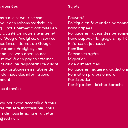
s données
Sujets
ns sur le serveur ne sont
Pauvreté
our des raisons statistiques
Politique en faveur des personn
 qui nous permet d’optimiser en
handicapées
qualité de notre site internet.
Politique en faveur des personn
ise Google Analytics, un service
handicapées - langage simplifié
audience internet de Google
Enfance et jeunesse
e Matomo Analytics, une
Familles
analyse web open source.
Personnes âgées
 renvoi à des pages externes,
Migration
ns aucune responsabilité quant
Aide aux victimes
 aux pratiques en matière de
Politique en matière d’addiction
s données des informations
Formation professionnelle
ennent.
Participation
Partizipation - leichte Sprache
des données
nçu pour être accessible à tous.
devait être inaccessible, nous
s de nous le signaler à cette
e@sodk.ch
.