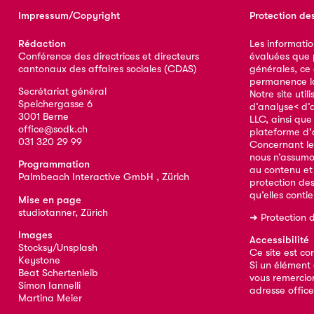
Impressum/Copyright
Protection de
Rédaction
Les informatio
Conférence des directrices et directeurs
évaluées que p
cantonaux des affaires sociales (CDAS)
générales, ce
permanence la 
Secrétariat général
Notre site util
Speichergasse 6
d’analyse< d’
3001 Berne
LLC, ainsi qu
office@sodk.ch
plateforme d'
031 320 29 99
Concernant le
nous n’assumo
Programmation
au contenu et
Palmbeach Interactive GmbH , Zürich
protection de
qu’elles conti
Mise en page
studiotanner, Zürich
➜
Protection 
Images
Accessibilité
Stocksy/Unsplash
Ce site est co
Keystone
Si un élément 
Beat Schertenleib
vous remercion
Simon Iannelli
adresse
offic
Martina Meier