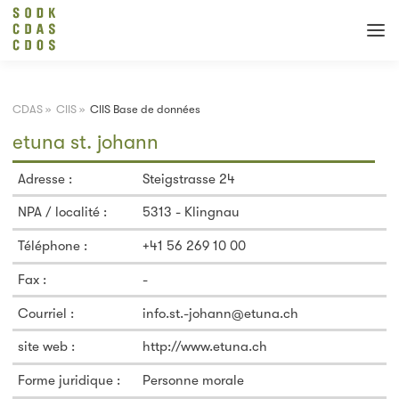
CDAS
»
CIIS
»
CIIS Base de données
etuna st. johann
Adresse :
Steigstrasse 24
NPA / localité :
5313 - Klingnau
Téléphone :
+41 56 269 10 00
Fax :
-
Courriel :
info.st.-johann@etuna.ch
site web :
http://www.etuna.ch
Forme juridique :
Personne morale