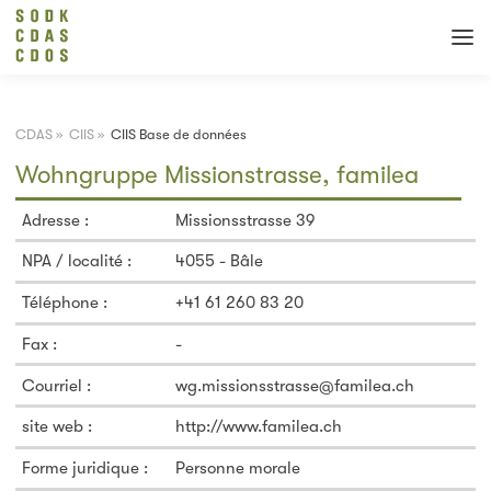
CDAS
»
CIIS
»
CIIS Base de données
Wohngruppe Missionstrasse, familea
Adresse :
Missionsstrasse 39
NPA / localité :
4055 - Bâle
Téléphone :
+41 61 260 83 20
Fax :
-
Courriel :
wg.missionsstrasse@familea.ch
site web :
http://www.familea.ch
Forme juridique :
Personne morale