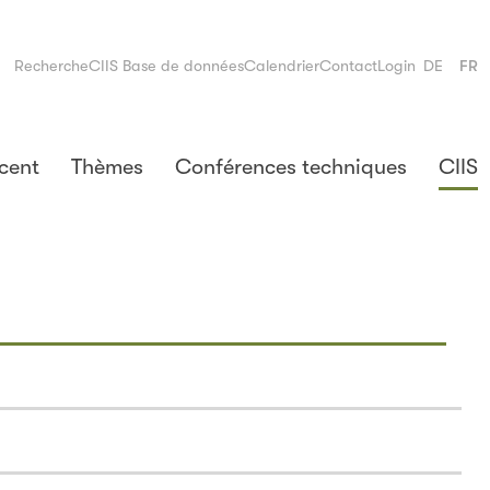
Recherche
CIIS Base de données
Calendrier
Contact
Login
DE
FR
cent
Thèmes
Conférences techniques
CIIS