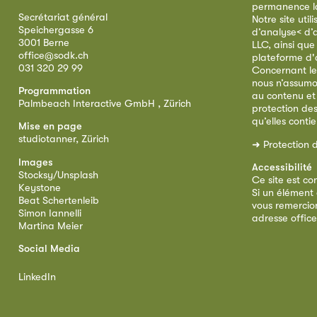
permanence la 
Secrétariat général
Notre site util
Speichergasse 6
d’analyse< d’
3001 Berne
LLC, ainsi qu
office@sodk.ch
plateforme d'
031 320 29 99
Concernant le
nous n’assumo
Programmation
au contenu et
Palmbeach Interactive GmbH , Zürich
protection de
qu’elles conti
Mise en page
studiotanner, Zürich
➜
Protection 
Images
Accessibilité
Stocksy/Unsplash
Ce site est co
Keystone
Si un élément 
Beat Schertenleib
vous remercion
Simon Iannelli
adresse
offic
Martina Meier
Social Media
LinkedIn