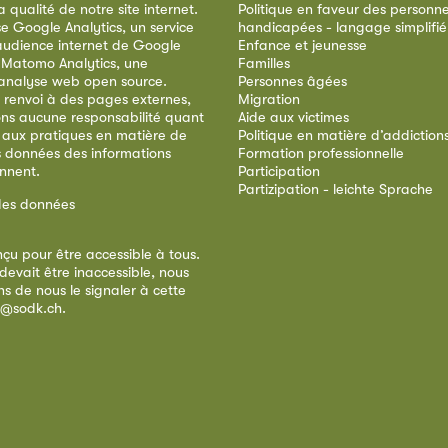
qualité de notre site internet.
Politique en faveur des personn
ise Google Analytics, un service
handicapées - langage simplifié
audience internet de Google
Enfance et jeunesse
e Matomo Analytics, une
Familles
analyse web open source.
Personnes âgées
 renvoi à des pages externes,
Migration
ns aucune responsabilité quant
Aide aux victimes
 aux pratiques en matière de
Politique en matière d’addiction
s données des informations
Formation professionnelle
ennent.
Participation
Partizipation - leichte Sprache
des données
nçu pour être accessible à tous.
devait être inaccessible, nous
s de nous le signaler à cette
e@sodk.ch
.