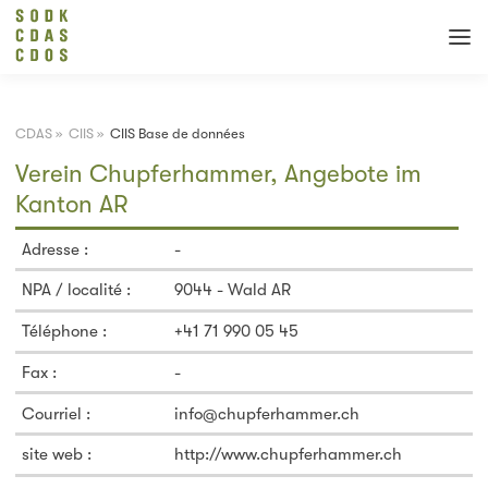
CDAS
»
CIIS
»
CIIS Base de données
Verein Chupferhammer, Angebote im
Kanton AR
Adresse :
-
NPA / localité :
9044 - Wald AR
Téléphone :
+41 71 990 05 45
Fax :
-
Courriel :
info@chupferhammer.ch
site web :
http://www.chupferhammer.ch