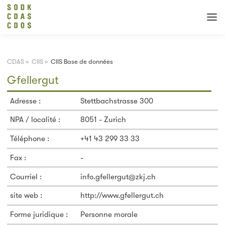
CDAS
»
CIIS
»
CIIS Base de données
Gfellergut
Adresse :
Stettbachstrasse 300
NPA / localité :
8051 - Zurich
Téléphone :
+41 43 299 33 33
Fax :
-
Courriel :
info.gfellergut@zkj.ch
site web :
http://www.gfellergut.ch
Forme juridique :
Personne morale