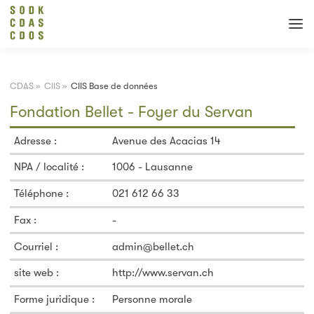
CDAS
»
CIIS
»
CIIS Base de données
Fondation Bellet - Foyer du Servan
Adresse :
Avenue des Acacias 14
NPA / localité :
1006 - Lausanne
Téléphone :
021 612 66 33
Fax :
-
Courriel :
admin@bellet.ch
site web :
http://www.servan.ch
Forme juridique :
Personne morale