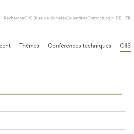
Recherche
CIIS Base de données
Calendrier
Contact
Login
DE
FR
cent
Thèmes
Conférences techniques
CIIS