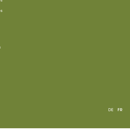
es
es
s
DE
FR