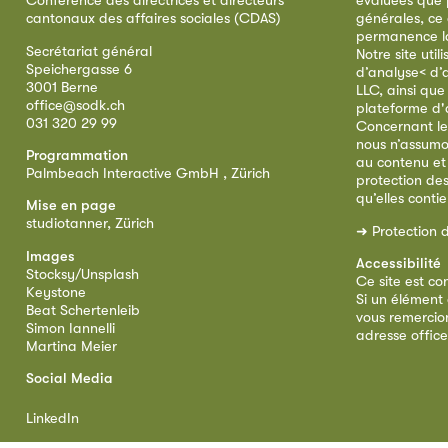
Conférence des directrices et directeurs
évaluées que p
cantonaux des affaires sociales (CDAS)
générales, ce
permanence la 
Secrétariat général
Notre site util
Speichergasse 6
d’analyse< d’
3001 Berne
LLC, ainsi qu
office@sodk.ch
plateforme d'
031 320 29 99
Concernant le
nous n’assumo
Programmation
au contenu et
Palmbeach Interactive GmbH , Zürich
protection de
qu’elles conti
Mise en page
studiotanner, Zürich
➜
Protection 
Images
Accessibilité
Stocksy/Unsplash
Ce site est co
Keystone
Si un élément 
Beat Schertenleib
vous remercion
Simon Iannelli
adresse
offic
Martina Meier
Social Media
LinkedIn