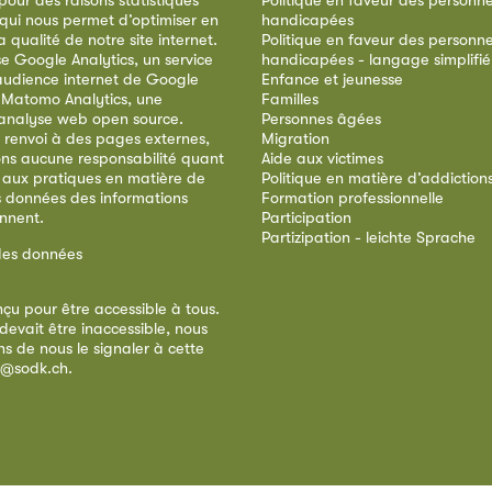
our des raisons statistiques
Politique en faveur des personn
 qui nous permet d’optimiser en
handicapées
qualité de notre site internet.
Politique en faveur des personn
ise Google Analytics, un service
handicapées - langage simplifié
audience internet de Google
Enfance et jeunesse
e Matomo Analytics, une
Familles
analyse web open source.
Personnes âgées
 renvoi à des pages externes,
Migration
ns aucune responsabilité quant
Aide aux victimes
 aux pratiques en matière de
Politique en matière d’addiction
s données des informations
Formation professionnelle
ennent.
Participation
Partizipation - leichte Sprache
des données
nçu pour être accessible à tous.
devait être inaccessible, nous
s de nous le signaler à cette
e@sodk.ch
.