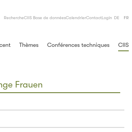
Recherche
CIIS Base de données
Calendrier
Contact
Login
DE
FR
cent
Thèmes
Conférences techniques
CIIS
nge Frauen