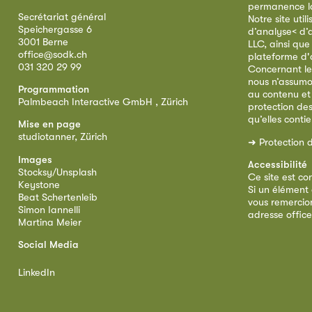
permanence la 
Secrétariat général
Notre site util
Speichergasse 6
d’analyse< d’
3001 Berne
LLC, ainsi qu
office@sodk.ch
plateforme d'
031 320 29 99
Concernant le
nous n’assumo
Programmation
au contenu et
Palmbeach Interactive GmbH , Zürich
protection de
qu’elles conti
Mise en page
studiotanner, Zürich
➜
Protection 
Images
Accessibilité
Stocksy/Unsplash
Ce site est co
Keystone
Si un élément 
Beat Schertenleib
vous remercion
Simon Iannelli
adresse
offic
Martina Meier
Social Media
LinkedIn