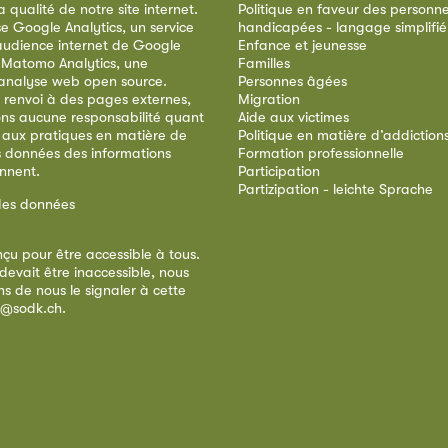
qualité de notre site internet.
Politique en faveur des personn
ise Google Analytics, un service
handicapées - langage simplifié
audience internet de Google
Enfance et jeunesse
e Matomo Analytics, une
Familles
analyse web open source.
Personnes âgées
 renvoi à des pages externes,
Migration
ns aucune responsabilité quant
Aide aux victimes
 aux pratiques en matière de
Politique en matière d’addiction
s données des informations
Formation professionnelle
ennent.
Participation
Partizipation - leichte Sprache
des données
nçu pour être accessible à tous.
devait être inaccessible, nous
s de nous le signaler à cette
e@sodk.ch
.