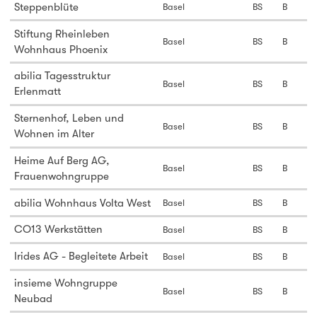
Steppenblüte
Basel
BS
B
Stiftung Rheinleben
Basel
BS
B
Wohnhaus Phoenix
abilia Tagesstruktur
Basel
BS
B
Erlenmatt
Sternenhof, Leben und
Basel
BS
B
Wohnen im Alter
Heime Auf Berg AG,
Basel
BS
B
Frauenwohngruppe
abilia Wohnhaus Volta West
Basel
BS
B
CO13 Werkstätten
Basel
BS
B
Irides AG - Begleitete Arbeit
Basel
BS
B
insieme Wohngruppe
Basel
BS
B
Neubad