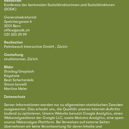
Redaktion
Konferenz der kantonalen Sozialdirektorinnen und Sozialdirektoren
(SODK)
Generalsekretariat
Speichergasse 6
3001 Bern
office@sodk.ch
031 320 29 99
Realisation
Palmbeach Interactive GmbH , Zürich
Gestaltung
studiotanner, Zürich
Bilder
Stocksy/Unsplash
Keystone
Beat Schertenleib
Simon Iannelli
Martina Meier
Datenschutz
Server-Informationen werden nur zu allgemeinen statistischen Zwecken
ausgewertet. Dies erlaubt uns, die Qualität unseres Internet-Auftritts
laufend zu optimieren. Unsere Website benutzt Google Analytics, einen
Webanalysedienst der Google LLC, sowie Matomo Analytics, eine open-
source Webanalyse-Plattform. Bei Verweisen auf externe Seiten
übernehmen wir keine Verantwortung für deren Inhalte und