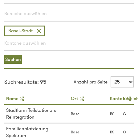
Basel-Stadt
Suchen
Suchresultate: 95
Anzahl pro Seite
Name
Ort
Kanton
Bereic
Stadtlärm Teilstationäre
Basel
BS
C
Reintegration
Familienplatzierung
Basel
BS
C
Spektrum