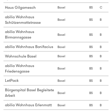
Haus Gilgamesch
Basel
BS
C
abilia Wohnhaus
Basel
BS
B
Schützenmattstrasse
abilia Wohnhaus
Basel
BS
B
Birmannsgasse
abilia Wohnhaus Bonifacius
Basel
BS
B
Wohnschule Basel
Basel
BS
B
abilia Wohnhaus
Basel
BS
B
Friedensgasse
LetPack
Basel
BS
B
Bürgerspital Basel Begleitete
Basel
BS
B
Arbeit
abilia Wohnhaus Erlenmatt
Basel
BS
B