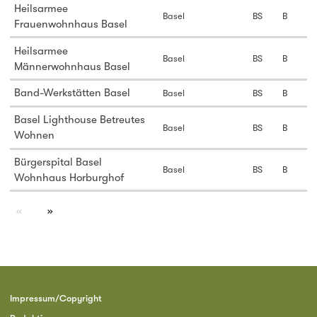
Heilsarmee
Basel
BS
B
Frauenwohnhaus Basel
Heilsarmee
Basel
BS
B
Männerwohnhaus Basel
Band-Werkstätten Basel
Basel
BS
B
Basel Lighthouse Betreutes
Basel
BS
B
Wohnen
Bürgerspital Basel
Basel
BS
B
Wohnhaus Horburghof
page
Impressum/Copyright